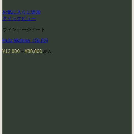
お気に入りに追加
クイックビュー
ヴィンデージアート
Hula Wahine（GL02)
¥
12,800
–
¥
88,800
価
税込
格
帯:
¥12,800
–
¥88,800