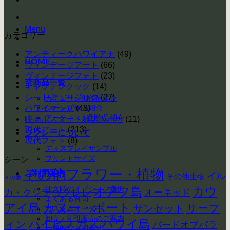
Menu
カテゴリー
アンティークハワイアナ
(49)
HOME
ヴィンデージアート
(66)
ヴィンテージフォト
(23)
全商品一覧
キャプテンクック
(14)
シートミュージック
(27)
カテゴリー別作品紹介
ハワイマップ
シーン別作品紹介
(48)
アーティスト別作品紹介
映画ポスター・雑誌カバー
(11)
現代アート
(213)
ジクレーについて
現代フォト
(8)
ディスプレイサンプル
プリントサイズ
シーン
その他フラワー・植物
ご利用案内
イル
その他生物
その他
注文時のオプション選択
カウ
オアフ島
ウクレレ
カ・クジラ
オーキッド
よくある質問
アイ島
カヌー・ボート
サーフ
サンセット
カスタムオーダー
卸売・割引販売のご案内
ハイビスカス
ハワイ島
ィン
バードオブパラ
一般的なお問合せ