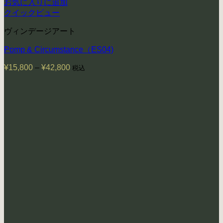
お気に入りに追加
クイックビュー
ヴィンデージアート
Pomp & Circumstance（ES04)
¥
15,800
–
¥
42,800
価
税込
格
帯:
¥15,800
–
¥42,800