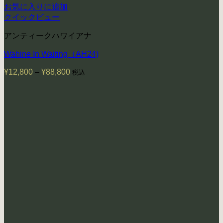
お気に入りに追加
クイックビュー
アンティークハワイアナ
Wahine In Waiting（AH24)
¥
12,800
–
¥
88,800
価
税込
格
帯:
¥12,800
–
¥88,800