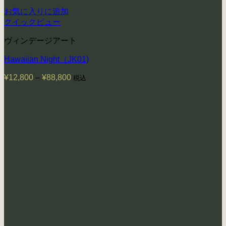
お気に入りに追加
クイックビュー
ヴィンデージアート
Hawaiian Night（JK01)
¥
12,800
–
¥
88,800
価
税込
格
帯:
¥12,800
–
¥88,800