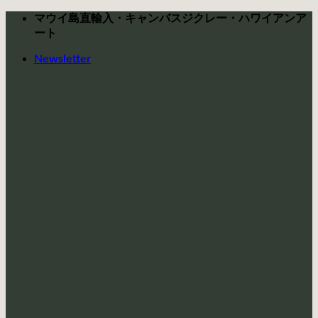
Skip
マウイ島直輸入・キャンバスジクレー・ハワイアンア
to
ート
content
Newsletter