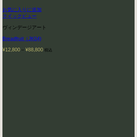
お気に入りに追加
クイックビュー
ヴィンデージアート
Breadfruit（JK04)
¥
12,800
–
¥
88,800
価
税込
格
帯:
¥12,800
–
¥88,800