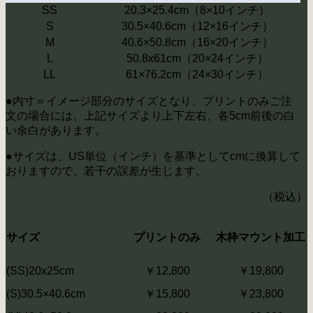
SS
20.3×25.4cm（8×10インチ）
S
30.5×40.6cm（12×16インチ）
M
40.6×50.8cm（16×20インチ）
L
50.8x61cm（20×24インチ）
LL
61×76.2cm（24×30インチ）
●内寸＝イメージ部分のサイズとなり、プリントのみご注
文の場合には、上記サイズより上下左右、各5cm前後の白
い余白があります。
●サイズは、US単位（インチ）を基準としてcmに換算して
おりますので、若干の誤差が生じます。
（税込）
サイズ
プリントのみ
木枠マウント加工
(SS)20x25cm
￥12,800
￥19,800
(S)30.5×40.6cm
￥15,800
￥23,800