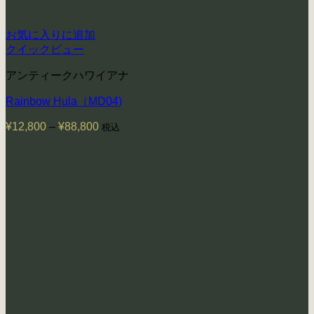
お気に入りに追加
クイックビュー
アンティークハワイアナ
Rainbow Hula（MD04)
¥
12,800
–
¥
88,800
価
税込
格
帯:
¥12,800
–
¥88,800