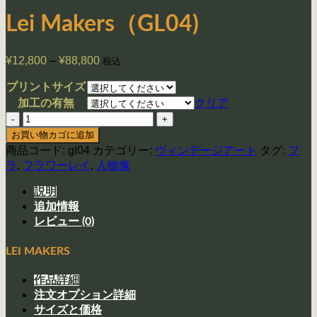
Lei Makers（GL04)
¥
12,800
–
¥
88,800
価
税込
格
プリントサイズ
帯:
クリア
加工の有無
¥12,800
Lei
–
¥88,800
Makers（GL04)
お買い物カゴに追加
個
商品コード:
gl04
カテゴリー:
ヴィンデージアート
タグ:
フ
ラ
,
フラワーレイ
,
人物像
説明
追加情報
レビュー (0)
LEI MAKERS
作品詳細
注文オプション詳細
サイズと価格