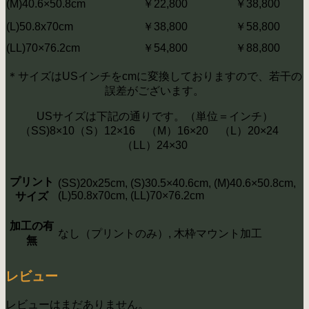
(M)40.6×50.8cm
￥22,800
￥38,800
(L)50.8x70cm
￥38,800
￥58,800
(LL)70×76.2cm
￥54,800
￥88,800
＊サイズはUSインチをcmに変換しておりますので、若干の
誤差がございます。
USサイズは下記の通りです。（単位＝インチ）
（SS)8×10（S）12×16 （M）16×20 （L）20×24
（LL）24×30
プリント
(SS)20x25cm, (S)30.5×40.6cm, (M)40.6×50.8cm,
(L)50.8x70cm, (LL)70×76.2cm
サイズ
加工の有
なし（プリントのみ）, 木枠マウント加工
無
レビュー
レビューはまだありません。