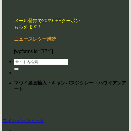
メール登録で20％OFFクーポン
もらえます！
ニュースレター購読
[wpforms id="774"]
検
索
対
象:
マウイ島直輸入・キャンバスジクレー・ハワイアンア
ート
ヴィンデージアート