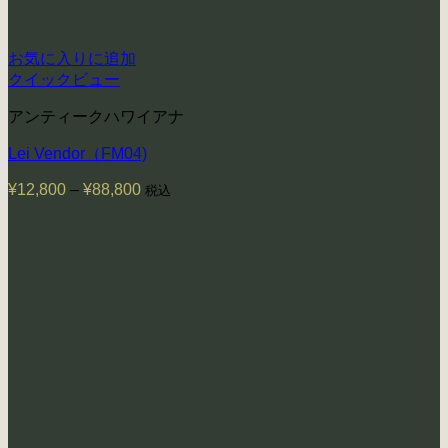
お気に入りに追加
クイックビュー
アンティークハワイアナ
Lei Vendor（FM04)
¥
12,800
–
¥
88,800
価
税込
格
帯:
¥12,800
–
¥88,800