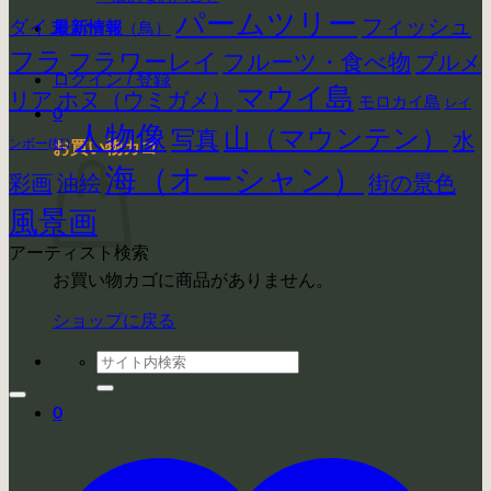
パームツリー
フィッシュ
ダイス
最新情報
バード（鳥）
フラ
フラワーレイ
フルーツ・食べ物
プルメ
ログイン / 登録
マウイ島
リア
ホヌ（ウミガメ）
モロカイ島
レイ
0
人物像
山（マウンテン）
写真
水
ンボー(虹)
お買い物カゴ
海（オーシャン）
彩画
街の景色
油絵
風景画
アーティスト検索
お買い物カゴに商品がありません。
ショップに戻る
検
索
対
0
象: