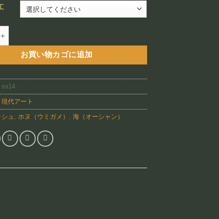
–
工
¥88,800
 Turtle（SS14)個
お買い物カゴに追加
:
ss14
:
現代アート
ッシュ
,
ホヌ（ウミガメ）
,
海（オーシャン）