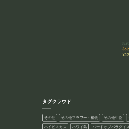
現
Jo
¥
12
タグクラウド
その他
その他フラワー・植物
その他生物
ハイビスカス
ハワイ島
バードオブパラダイ