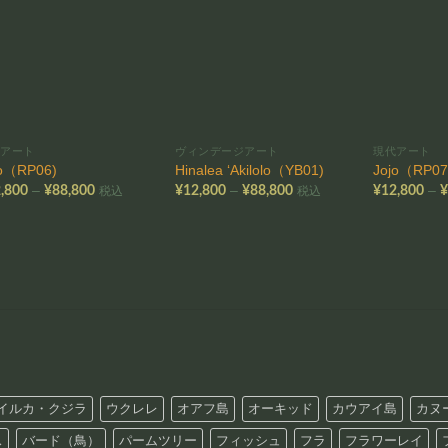
お気
お気
に入
に入
りに
りに
追加
追加
代アート
ヴィンデージアート
現代アート
jo（RP06)
Hinalea ‘Akilolo（YB01)
Jojo（RP07
価
価
–
–
–
,800
¥
88,800
¥
12,800
¥
88,800
¥
12,800
税込
税込
格
格
帯:
帯:
¥12,800
¥12,800
–
–
¥88,800
¥88,800
イルカ・クジラ
ウクレレ
オアフ島
オーキッド
カウアイ島
カヌ
ス
バード（鳥）
パームツリー
フィッシュ
フラ
フラワーレイ