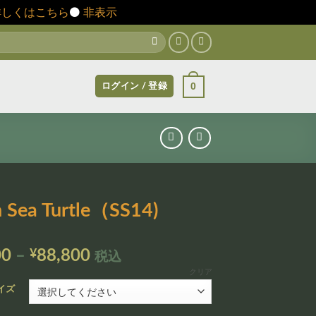
詳しくはこちら
⚫️
非表示
0
ログイン / 登録
 Sea Turtle（SS14)
価
00
–
¥
88,800
税込
格
クリア
帯:
イズ
¥12,800