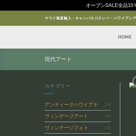
オープンSALE全品10
Skip
マウイ島直輸入・キャンバスジクレー・ハワイアン
to
content
HOME
現代アート
カテゴリー
アンティークハワイアナ
(49)
ヴィンデージアート
(66)
ヴィンテージフォト
(23)