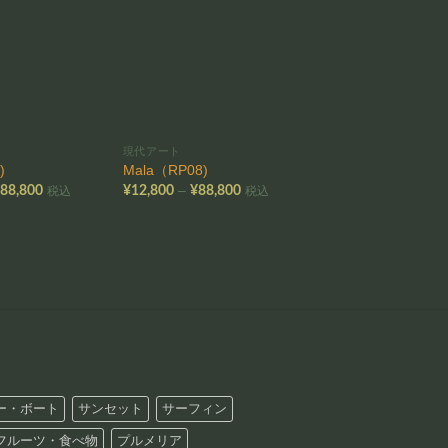
お気
お気
に入
に入
りに
りに
追加
追加
現代アート
現代アート
)
Mala（RP08)
Honu HI(DV03)
価
価
–
–
¥
88,800
¥
12,800
¥
88,800
¥
12,800
¥
88,800
税込
税込
格
格
帯:
帯:
帯
¥12,800
¥12,800
¥
–
–
–
¥88,800
¥88,800
¥
ー・ボート
サンセット
サーフィン
フルーツ・食べ物
プルメリア