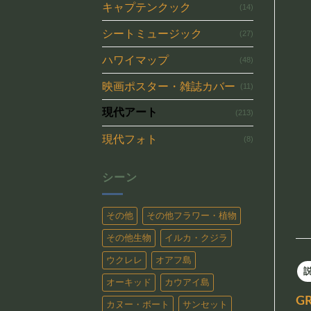
キャプテンクック
(14)
シートミュージック
(27)
ハワイマップ
(48)
映画ポスター・雑誌カバー
(11)
現代アート
(213)
現代フォト
(8)
シーン
その他
その他フラワー・植物
その他生物
イルカ・クジラ
ウクレレ
オアフ島
オーキッド
カウアイ島
GR
カヌー・ボート
サンセット