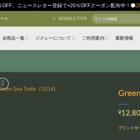
％OFF。ニュースレター登録で+20％OFFクーポン配布中！⚫️
検
NEWSLETTER
アート
索
対
象:
全商品一覧
ジクレーについて
ご利用案内
最新情報
Green
お気
に入
¥
12,8
りに
追加
プリントサ