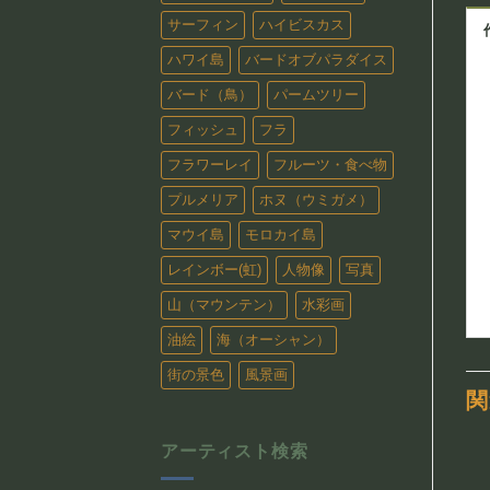
サーフィン
ハイビスカス
ハワイ島
バードオブパラダイス
バード（鳥）
パームツリー
フィッシュ
フラ
フラワーレイ
フルーツ・食べ物
プルメリア
ホヌ（ウミガメ）
マウイ島
モロカイ島
レインボー(虹)
人物像
写真
山（マウンテン）
水彩画
油絵
海（オーシャン）
街の景色
風景画
関
アーティスト検索