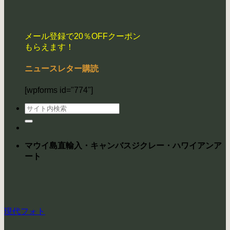
メール登録で20％OFFクーポン
もらえます！
ニュースレター購読
[wpforms id="774"]
検
索
対
象:
マウイ島直輸入・キャンバスジクレー・ハワイアンア
ート
現代フォト