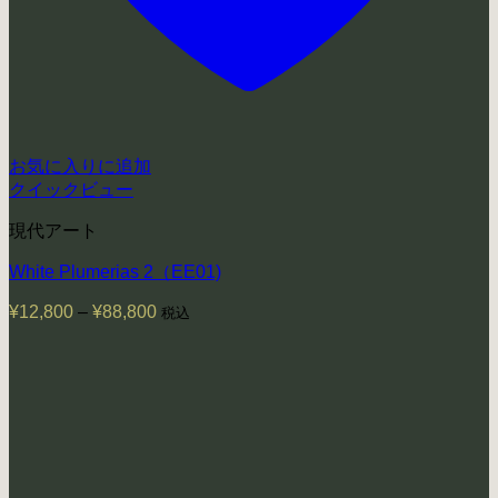
お気に入りに追加
クイックビュー
現代アート
White Plumerias 2（EE01)
¥
12,800
–
¥
88,800
価
税込
格
帯:
¥12,800
–
¥88,800