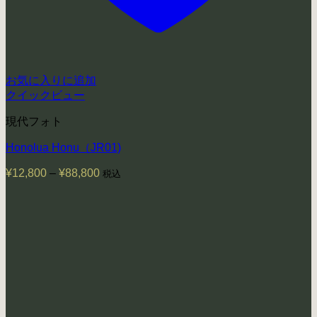
お気に入りに追加
クイックビュー
現代フォト
Honolua Honu（JR01)
¥
12,800
–
¥
88,800
価
税込
格
帯:
¥12,800
–
¥88,800