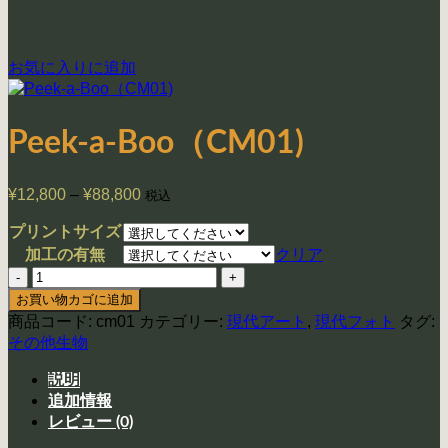
お気に入りに追加
Peek-a-Boo（CM01)
¥
12,800
–
¥
88,800
価
税込
格
プリントサイズ
帯:
クリア
加工の有無
¥12,800
Peek-
–
a-
¥88,800
お買い物カゴに追加
Boo（CM01)
商品コード:
cm01
カテゴリー:
現代アート
,
現代フォト
タグ:
個
その他生物
説明
追加情報
レビュー (0)