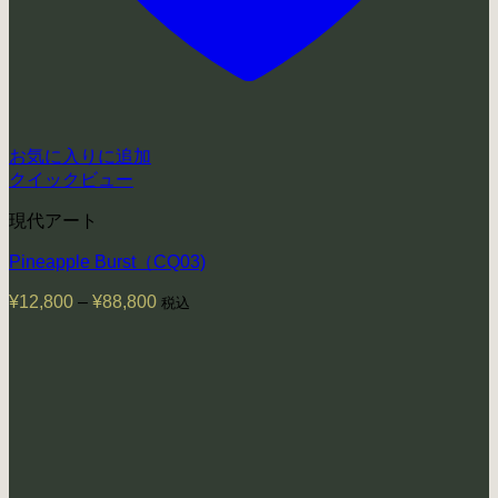
お気に入りに追加
クイックビュー
現代アート
Pineapple Burst（CQ03)
¥
12,800
–
¥
88,800
価
税込
格
帯:
¥12,800
–
¥88,800