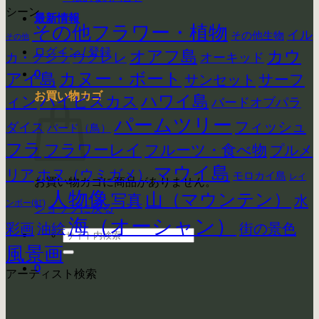
シーン
最新情報
その他フラワー・植物
イル
その他生物
その他
ログイン / 登録
カウ
オアフ島
ウクレレ
カ・クジラ
オーキッド
0
アイ島
カヌー・ボート
サーフ
サンセット
お買い物カゴ
ハイビスカス
ハワイ島
ィン
バードオブパラ
パームツリー
フィッシュ
ダイス
バード（鳥）
フラ
フラワーレイ
フルーツ・食べ物
プルメ
マウイ島
リア
ホヌ（ウミガメ）
モロカイ島
レイ
お買い物カゴに商品がありません。
人物像
山（マウンテン）
写真
水
ンボー(虹)
ショップに戻る
海（オーシャン）
彩画
街の景色
油絵
検
索
風景画
対
0
アーティスト検索
象: