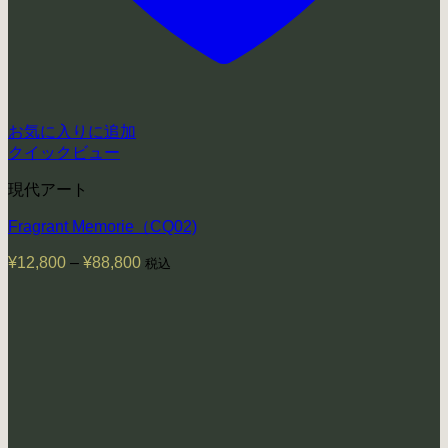
お気に入りに追加
クイックビュー
現代アート
Fragrant Memorie（CQ02)
¥
12,800
–
¥
88,800
価
税込
格
帯:
¥12,800
–
¥88,800