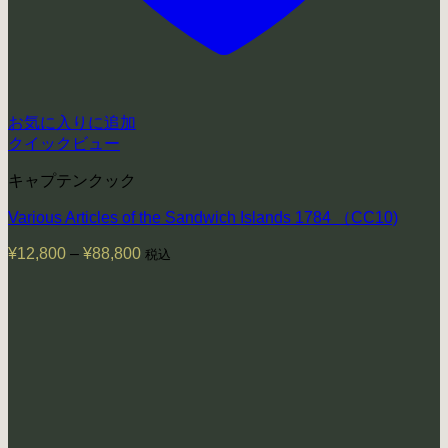
お気に入りに追加
クイックビュー
キャプテンクック
Various Articles of the Sandwich Islands 1784 （CC10)
¥
12,800
–
¥
88,800
価
税込
格
帯:
¥12,800
–
¥88,800