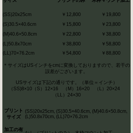
サイズ
プリントのみ
木枠マウント加工
(SS)20x25cm
￥12,800
￥19,800
(S)30.5×40.6cm
￥15,800
￥23,800
(M)40.6×50.8cm
￥22,800
￥38,800
(L)50.8x70cm
￥38,800
￥58,800
(LL)70×76.2cm
￥54,800
￥88,800
＊サイズはUSインチをcmに変換しておりますので、若干の
誤差がございます。
USサイズは下記の通りです。（単位＝インチ）
（SS)8×10（S）12×16 （M）16×20 （L）20×24
（LL）24×30
プリント
(SS)20x25cm, (S)30.5×40.6cm, (M)40.6×50.8cm,
(L)50.8x70cm, (LL)70×76.2cm
サイズ
加工の有
なし（プリントのみ）, 木枠マウント加工