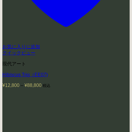
お気に入りに追加
クイックビュー
現代アート
Hibiscus Trio（EE07)
¥
12,800
–
¥
88,800
価
税込
格
帯:
¥12,800
–
¥88,800