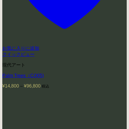
お気に入りに追加
クイックビュー
現代アート
Palm Trees（CQ05)
¥
14,800
–
¥
96,800
価
税込
格
帯:
¥14,800
–
¥96,800