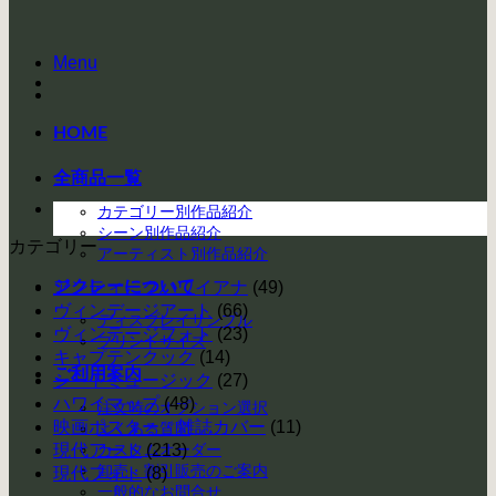
Menu
HOME
全商品一覧
カテゴリー別作品紹介
シーン別作品紹介
カテゴリー
アーティスト別作品紹介
ジクレーについて
アンティークハワイアナ
(49)
ヴィンデージアート
(66)
ディスプレイサンプル
ヴィンテージフォト
(23)
プリントサイズ
キャプテンクック
(14)
ご利用案内
シートミュージック
(27)
ハワイマップ
(48)
注文時のオプション選択
映画ポスター・雑誌カバー
(11)
よくある質問
現代アート
カスタムオーダー
(213)
卸売・割引販売のご案内
現代フォト
(8)
一般的なお問合せ