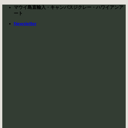
Skip
マウイ島直輸入・キャンバスジクレー・ハワイアンア
to
ート
content
Newsletter