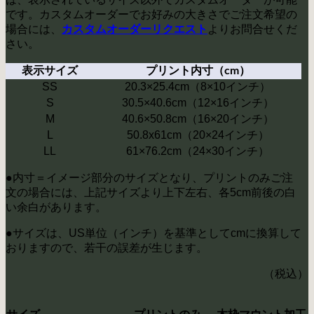
です。カスタムオーダーでお好みの大きさでご注文希望の
場合には、
よりお問合せくだ
カスタムオーダーリクエスト
さい。
表示サイズ
プリント内寸（cm）
SS
20.3×25.4cm（8×10インチ）
S
30.5×40.6cm（12×16インチ）
M
40.6×50.8cm（16×20インチ）
L
50.8x61cm（20×24インチ）
LL
61×76.2cm（24×30インチ）
●内寸＝イメージ部分のサイズとなり、プリントのみご注
文の場合には、上記サイズより上下左右、各5cm前後の白
い余白があります。
●サイズは、US単位（インチ）を基準としてcmに換算して
おりますので、若干の誤差が生じます。
（税込）