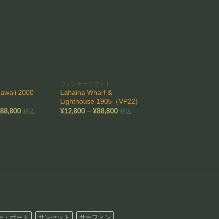
お気
お気
に入
に入
りに
りに
追加
追加
ヴィンテージフォト
アンティークハワイアナ
Hawaii 2000
Lahaina Wharf &
Honolulu（AH39)
Lighthouse 1905（VP22)
–
¥
12,800
¥
88,800
価
価
–
¥
88,800
¥
12,800
¥
88,800
税込
税込
帯
格
格
¥
帯:
帯:
–
¥12,800
¥12,800
¥
–
–
¥88,800
¥88,800
ー・ボート
サンセット
サーフィン