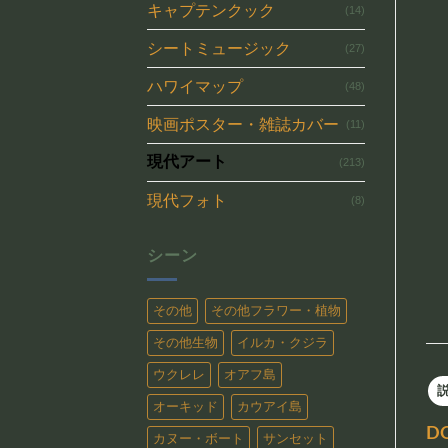
キャプテンクック
(14)
シートミュージック
(27)
ハワイマップ
(48)
映画ポスター・雑誌カバー
(11)
現代アート
(213)
現代フォト
(8)
シーン
その他
その他フラワー・植物
その他生物
イルカ・クジラ
ウクレレ
オアフ島
オーキッド
カウアイ島
D
カヌー・ボート
サンセット