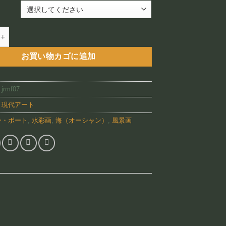
–
¥88,800
MF07)個
お買い物カゴに追加
:
jrmf07
:
現代アート
ー・ボート
,
水彩画
,
海（オーシャン）
,
風景画