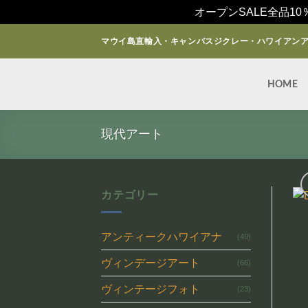
オープンSALE全品10
Skip
マウイ島直輸入・キャンバスジクレー・ハワイアン
to
content
HOME
現代アート
カテゴリー
アンティークハワイアナ
(49)
ヴィンデージアート
(66)
ヴィンテージフォト
(23)