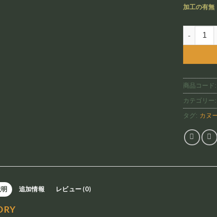
加工の有無
Dory（JR
商品コード
カテゴリー
タグ:
カヌ
説明
追加情報
レビュー (0)
ORY