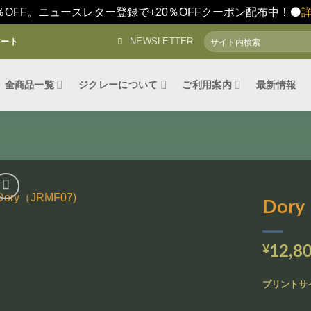
％OFF。ニュースレター登録で+20％OFFクーポン配布中！⚫️
検
NEWSLETTER
アート
索
対
象:
全商品一覧
ジクレーについて
ご利用案内
最新情報
Dory
お気
に入
¥
12,8
りに
追加
プリントサ