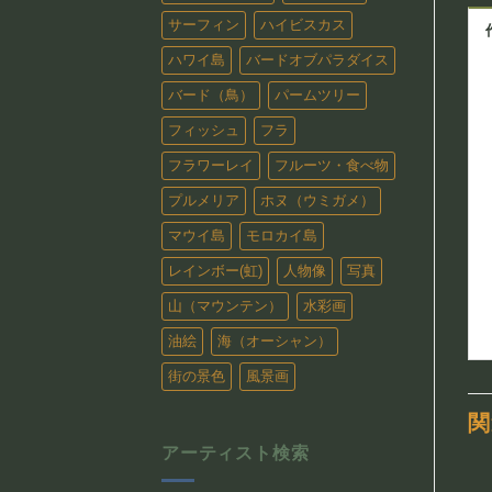
サーフィン
ハイビスカス
ハワイ島
バードオブパラダイス
バード（鳥）
パームツリー
フィッシュ
フラ
フラワーレイ
フルーツ・食べ物
プルメリア
ホヌ（ウミガメ）
マウイ島
モロカイ島
レインボー(虹)
人物像
写真
山（マウンテン）
水彩画
油絵
海（オーシャン）
街の景色
風景画
関
アーティスト検索