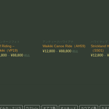
お気
お気
に入
に入
りに
りに
追加
追加
ィンテージフォト
アンティークハワイアナ
ハワイマップ
f Riding –
Strickland 
Waikiki Canoe Ride（AH59)
kiki（VP19)
（SS01)
価
–
¥
12,800
¥
88,800
税込
格
価
–
–
,800
¥
88,800
¥
12,800
税込
帯:
格
¥12,800
帯:
–
¥12,800
¥88,800
–
¥88,800
イルカ・クジラ
ウクレレ
オアフ島
オーキッド
カウアイ島
カヌ