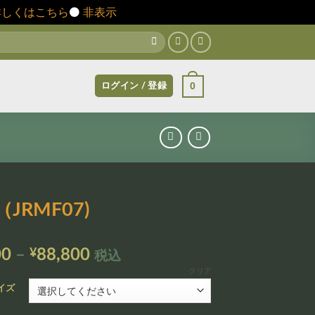
詳しくはこちら
⚫️
非表示
0
ログイン / 登録
（JRMF07)
価
00
–
¥
88,800
税込
格
クリア
帯:
イズ
¥12,800