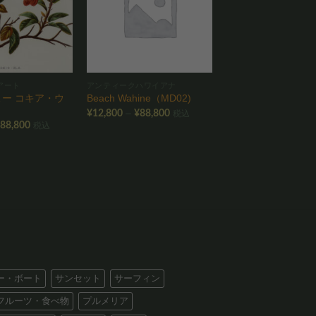
りに
りに
追加
追加
アート
アンティークハワイアナ
LA ー コキア・ウ
Beach Wahine（MD02)
価
–
¥
12,800
¥
88,800
税込
格
価
¥
88,800
税込
帯:
格
¥12,800
帯:
–
¥12,800
¥88,800
–
¥88,800
ー・ボート
サンセット
サーフィン
フルーツ・食べ物
プルメリア