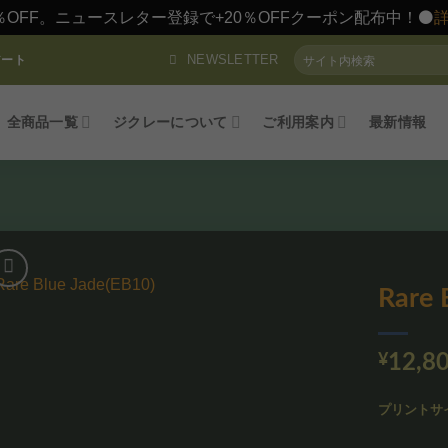
％OFF。ニュースレター登録で+20％OFFクーポン配布中！⚫️
検
NEWSLETTER
アート
索
対
象:
全商品一覧
ジクレーについて
ご利用案内
最新情報
Rare 
お気
に入
¥
12,8
りに
追加
プリントサ