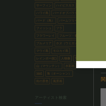
サーフィン
ハイビスカス
ハワイ島
バードオブパラダイス
バード（鳥）
パームツリー
フィッシュ
フラ
フラワーレイ
フルーツ・食べ物
プルメリア
ホヌ（ウミガメ）
マウイ島
モロカイ島
レインボー(虹)
人物像
写真
山（マウンテン）
水彩画
油絵
海（オーシャン）
関
街の景色
風景画
アーティスト検索
お気
お気
に入
に入