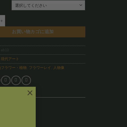
–
¥88,800
Jade(EB10)個
お買い物カゴに追加
:
eb10
:
現代アート
他フラワー・植物
,
フラワーレイ
,
人物像
×