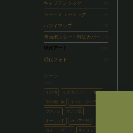
キャプテンクック
(14)
シートミュージック
(27)
ハワイマップ
(48)
映画ポスター・雑誌カバー
(11)
現代アート
(213)
現代フォト
(8)
シーン
その他
その他フラワー・植物
その他生物
イルカ・クジラ
ウクレレ
オアフ島
オーキッド
カウアイ島
RA
カヌー・ボート
サンセット