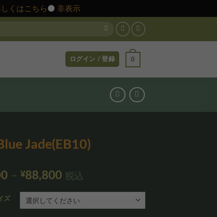
詳しくはこちら
⚫️
非表示
0
ログイン / 登録
Blue Jade(EB10)
価
00
–
¥
88,800
税込
格
帯:
イズ
¥12,800