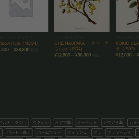
りに
りに
追加
追加
ンティークハワイアナ
ヴィンデージアート
ヴィンデージ
OHE NAUPAKA ー オヘ・ナ
KOKIO U
inbow Hula（MD04)
ウパカ（IS04)
ラ（IS07)
価
–
,800
¥
88,800
税込
格
価
–
–
¥
12,800
¥
88,800
¥
12,800
税込
帯:
格
¥12,800
帯:
–
¥12,800
¥88,800
–
¥88,800
イルカ・クジラ
ウクレレ
オアフ島
オーキッド
カウアイ島
カヌ
ス
バード（鳥）
パームツリー
フィッシュ
フラ
フラワーレイ