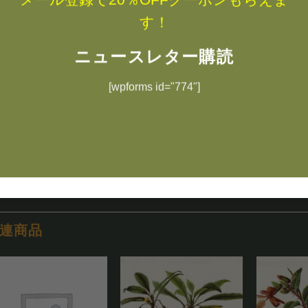
す！
作品詳細
注文オプション詳細
サイズと価格
ニュースレター購読
エミリー・ブーヴェ（アーティスト紹介＆
[wpforms id="774"]
Rare Blue Jade（レアなブルージェイド）
ハワイの自然、ハワイアンの女性像がリアルに美しく描かれ
連商品
お気
お気
に入
に入