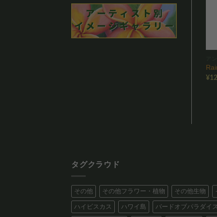
りに
りに
追加
追加
ヴィンデージアート
アンティークハワイアナ
ア
)
Aeae ー アエアエ（IS01)
Aloha Offering（AH02)
Ra
価
価
–
–
¥
12,800
¥
88,800
¥
12,800
¥
88,800
¥
12
税込
税込
格
格
帯:
帯:
0
¥12,800
¥12,800
–
–
0
¥88,800
¥88,800
タグクラウド
その他
その他フラワー・植物
その他生物
ハイビスカス
ハワイ島
バードオブパラダイ