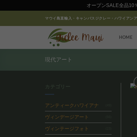
オープンSALE全品10
Skip
マウイ島直輸入・キャンバスジクレー・ハワイアン
to
content
HOME
現代アート
カテゴリー
アンティークハワイアナ
(49)
ヴィンデージアート
(66)
ヴィンテージフォト
(23)