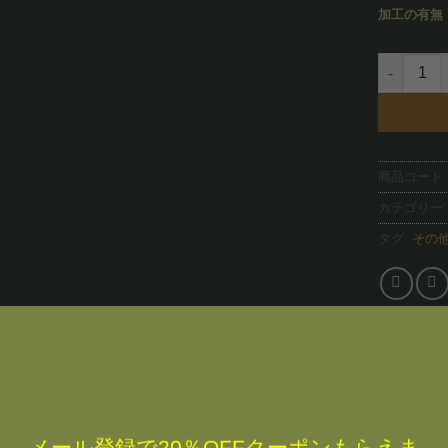
加工の有無
Rare Blue 
商品コード
カテゴリー
タグ:
その
説明
追加情報
レビュー (0)
RE BLUE JADE
メール登録で20％OFFクーポンもらえま