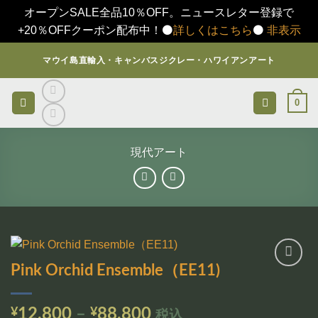
オープンSALE全品10％OFF。ニュースレター登録で
+20％OFFクーポン配布中！⚫️
詳しくはこちら
⚫️
非表示
Skip
マウイ島直輸入・キャンバスジクレー・ハワイアンアート
to
content
0
現代アート
Pink Orchid Ensemble（EE11)
お気
に入
りに
価
¥
12,800
–
¥
88,800
税込