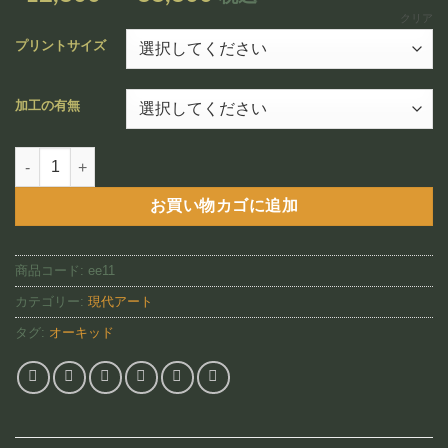
追加
格
クリア
帯:
プリントサイズ
¥12,800
–
加工の有無
¥88,800
Pink Orchid Ensemble（EE11)個
お買い物カゴに追加
商品コード:
ee11
カテゴリー:
現代アート
タグ:
オーキッド