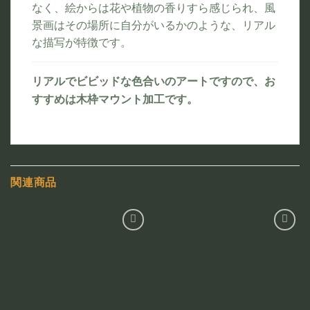
なく、絵からは花や植物の香りすら感じられ、風
景画はその場所に自分がいるかのような、リアル
な描写が特徴です。
リアルでビビッドな色合いのアートですので、お
すすめは木枠マウント加工です。
関連商品
お気
お気
に入
に入
りに
りに
追加
追加