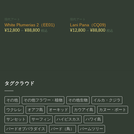
現代アート
現代アート
White Plumerias 2（EE01)
Lani Pana（CQ09)
価
価
–
–
¥
12,800
¥
88,800
¥
12,800
¥
88,800
税込
税込
格
格
帯:
帯:
¥12,800
¥12,800
–
–
¥88,800
¥88,800
タグクラウド
その他
その他フラワー・植物
その他生物
イルカ・クジラ
ウクレレ
オアフ島
オーキッド
カウアイ島
カヌー・ボート
サンセット
サーフィン
ハイビスカス
ハワイ島
バードオブパラダイス
バード（鳥）
パームツリー