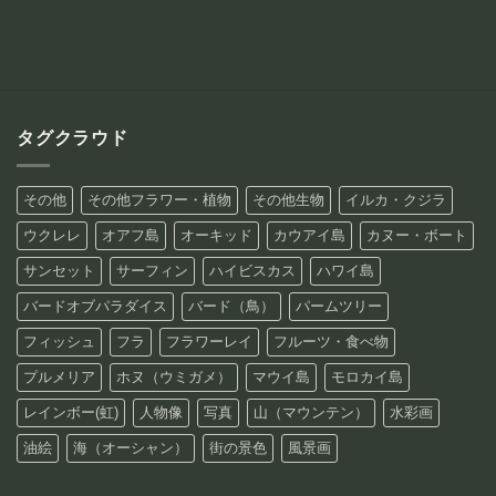
¥12,800
¥88,800
–
¥88,800
タグクラウド
その他
その他フラワー・植物
その他生物
イルカ・クジラ
ウクレレ
オアフ島
オーキッド
カウアイ島
カヌー・ボート
サンセット
サーフィン
ハイビスカス
ハワイ島
バードオブパラダイス
バード（鳥）
パームツリー
フィッシュ
フラ
フラワーレイ
フルーツ・食べ物
プルメリア
ホヌ（ウミガメ）
マウイ島
モロカイ島
レインボー(虹)
人物像
写真
山（マウンテン）
水彩画
油絵
海（オーシャン）
街の景色
風景画