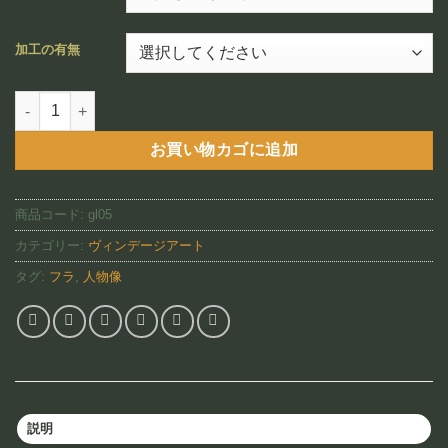
¥12,800
–
加工の有無
¥88,800
Dancing Kane（GL05)個
お買い物カゴに追加
商品コード:
gl05
カテゴリー:
ヴィンデージアート
タグ:
フラ
,
人物像
説明