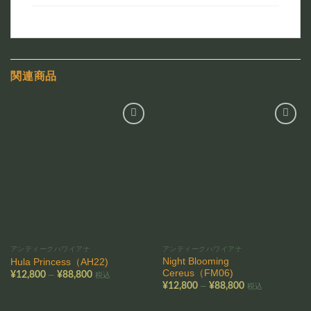
関連商品
お気
お気
に入
に入
りに
りに
追加
追加
アンティークハワイアナ
アンティークハワイアナ
Night Blooming
Hula Princess（AH22)
Cereus（FM06)
価
–
¥
12,800
¥
88,800
税込
格
価
–
¥
12,800
¥
88,800
税込
帯:
格
¥12,800
帯:
–