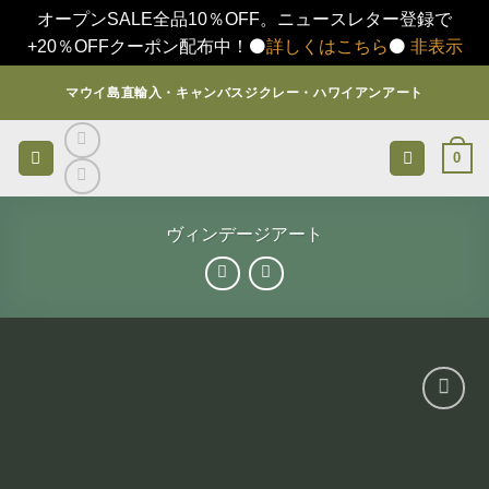
オープンSALE全品10％OFF。ニュースレター登録で
+20％OFFクーポン配布中！⚫️
詳しくはこちら
⚫️
非表示
Skip
マウイ島直輸入・キャンバスジクレー・ハワイアンアート
to
content
0
ヴィンデージアート
お気
に入
りに