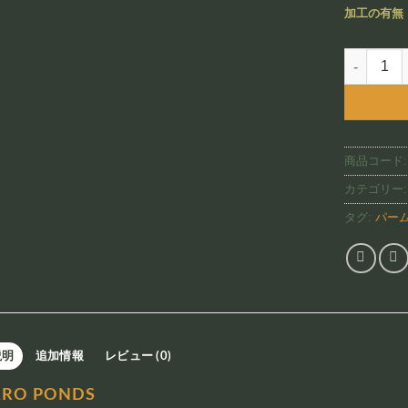
加工の有無
Taro Pond
商品コード
カテゴリー
タグ:
パー
説明
追加情報
レビュー (0)
ARO PONDS