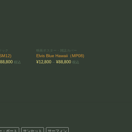
お気
お気
に入
に入
りに
りに
追加
追加
ジック
映画ポスター・雑誌カバー
シートミュージック
SM12)
Elvis Blue Hawaii（MP08)
Hula Dreams（SM1
価
価
–
–
¥
88,800
¥
12,800
¥
88,800
¥
12,800
¥
88,800
税込
税込
格
格
帯:
帯:
帯
¥12,800
¥12,800
¥
–
–
–
¥88,800
¥88,800
¥
ー・ボート
サンセット
サーフィン