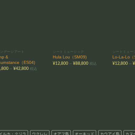
お気
お気
に入
に入
りに
りに
追加
追加
ィンデージアート
シートミュージック
シートミュー
mp &
Hula Lou（SM09)
Lo-La-Lo（
rcumstance（ES04)
価
–
–
¥
12,800
¥
88,800
¥
12,800
税込
格
価
–
,800
¥
42,800
税込
帯:
格
¥12,800
帯:
–
¥15,800
¥88,800
–
¥42,800
イルカ・クジラ
ウクレレ
オアフ島
オーキッド
カウアイ島
カヌ