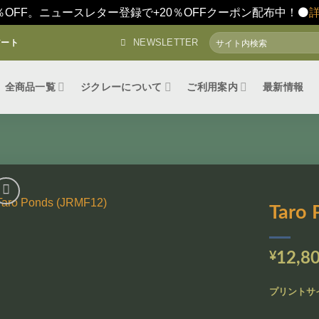
％OFF。ニュースレター登録で+20％OFFクーポン配布中！⚫️
検
NEWSLETTER
アート
索
対
象:
全商品一覧
ジクレーについて
ご利用案内
最新情報
Taro 
お気
に入
¥
12,8
りに
追加
プリントサ