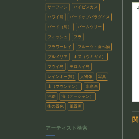
サーフィン
ハイビスカス
ハワイ島
バードオブパラダイス
バード（鳥）
パームツリー
フィッシュ
フラ
フラワーレイ
フルーツ・食べ物
プルメリア
ホヌ（ウミガメ）
マウイ島
モロカイ島
レインボー(虹)
人物像
写真
山（マウンテン）
水彩画
油絵
海（オーシャン）
街の景色
風景画
関
アーティスト検索