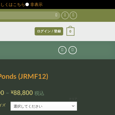
詳しくはこちら
⚫️
非表示
0
ログイン / 登録
Ponds (JRMF12)
価
00
–
¥
88,800
税込
格
クリア
帯:
イズ
¥12,800