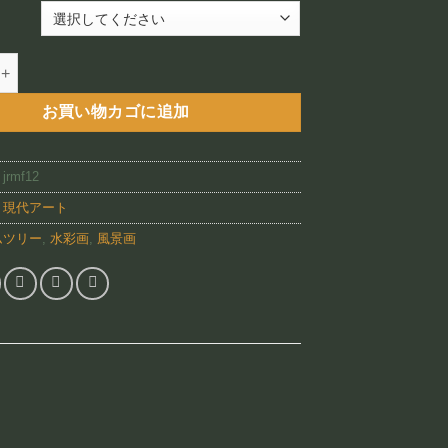
–
¥88,800
s (JRMF12)個
お買い物カゴに追加
:
jrmf12
:
現代アート
ムツリー
,
水彩画
,
風景画