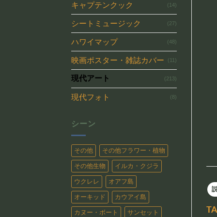
キャプテンクック
(14)
シートミュージック
(27)
ハワイマップ
(48)
映画ポスター・雑誌カバー
(11)
現代アート
(213)
現代フォト
(8)
シーン
その他
その他フラワー・植物
その他生物
イルカ・クジラ
ウクレレ
オアフ島
オーキッド
カウアイ島
T
カヌー・ボート
サンセット