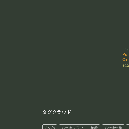
ヴ
Po
Ci
¥
15
タグクラウド
その他
その他フラワー・植物
その他生物