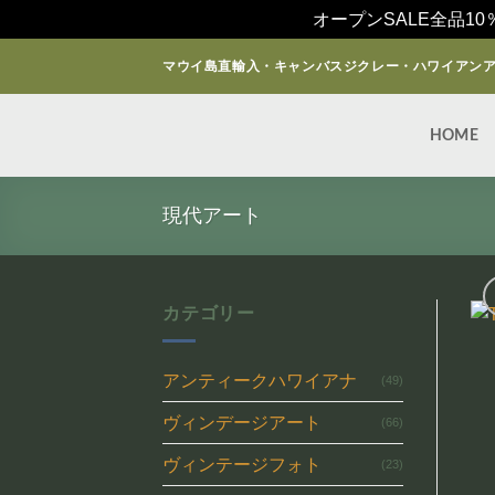
オープンSALE全品10
Skip
マウイ島直輸入・キャンバスジクレー・ハワイアン
to
content
HOME
現代アート
カテゴリー
アンティークハワイアナ
(49)
ヴィンデージアート
(66)
ヴィンテージフォト
(23)