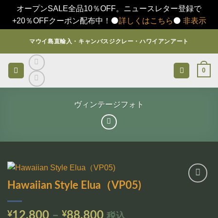
オープンSALE全品10％OFF。ニュースレター登録で
+20％OFFクーポン配布中！⚫️
詳しくはこちら
⚫️
非表示
Skip
マウイ島直輸入・キャンバスジクレー・ハワイアンアート
to
content
0
ヴィンテージフォト
Hawaiian Style Elua（VP05)
お気
に入
りに
価
¥
12,800
–
¥
88,800
税込