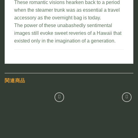
These romantic visions hearken back to a period
when the steamer trunk was as essential a travel
accessory as the overnight bag is today.
The power of these unabashedly sentimental
images still evoke sweet reveries of a Hawaii that
existed only in the imagination of a generation.
関連商品
お気
お気
に入
に入
りに
りに
追加
追加