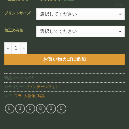
追加
格
クリア
帯:
プリントサイズ
¥12,800
–
加工の有無
¥88,800
Hawaiian Style Elua（VP05)個
お買い物カゴに追加
商品コード:
vp05
カテゴリー:
ヴィンテージフォト
タグ:
フラ
,
人物像
,
写真