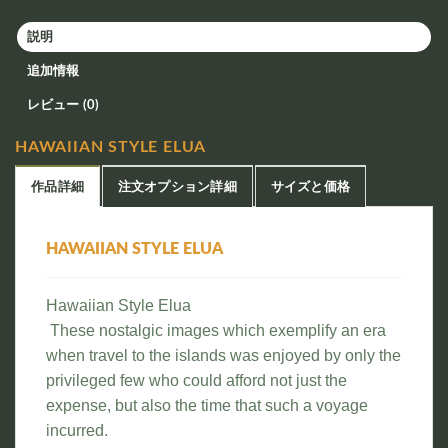
説明
追加情報
レビュー (0)
HAWAIIAN STYLE ELUA
作品詳細
注文オプション詳細
サイズと価格
HAWAIIAN STYLE ELUA
Hawaiian Style Elua
These nostalgic images which exemplify an era
when travel to the islands was enjoyed by only the
privileged few who could afford not just the
expense, but also the time that such a voyage
incurred.