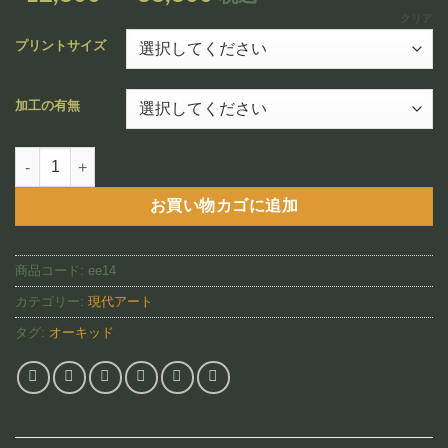
追加
格
クリア
帯:
プリントサイズ
¥12,800
–
加工の有無
¥88,800
Red Aphrodite（EE14)個
お買い物カゴに追加
商品コード:
ee14
カテゴリー:
現代アート
タグ:
オーキッド