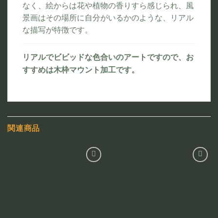
なく、絵からは花や植物の香りすら感じられ、風
景画はその場所に自分がいるかのような、リアル
な描写が特徴です。
リアルでビビッドな色合いのアートですので、お
すすめは木枠マウント加工です。
関連商品
お気
お気
に入
に入
りに
りに
追加
追加