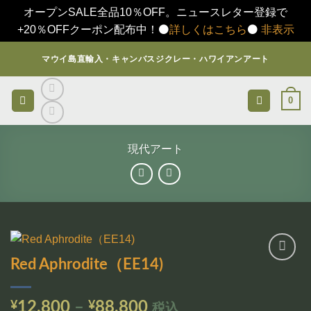
オープンSALE全品10％OFF。ニュースレター登録で
+20％OFFクーポン配布中！⚫️
詳しくはこちら
⚫️
非表示
Skip
マウイ島直輸入・キャンバスジクレー・ハワイアンアート
to
content
0
現代アート
Red Aphrodite（EE14)
お気
に入
りに
価
¥
12,800
–
¥
88,800
税込