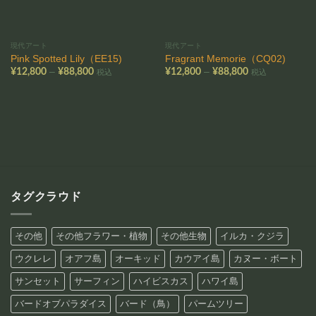
現代アート
現代アート
Pink Spotted Lily（EE15)
Fragrant Memorie（CQ02)
価
価
–
–
¥
12,800
¥
88,800
¥
12,800
¥
88,800
税込
税込
格
格
帯:
帯:
¥12,800
¥12,800
–
–
¥88,800
¥88,800
タグクラウド
その他
その他フラワー・植物
その他生物
イルカ・クジラ
ウクレレ
オアフ島
オーキッド
カウアイ島
カヌー・ボート
サンセット
サーフィン
ハイビスカス
ハワイ島
バードオブパラダイス
バード（鳥）
パームツリー