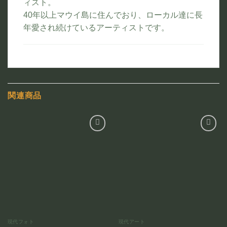
ィスト。
40年以上マウイ島に住んでおり、ローカル達に長
年愛され続けているアーティストです。
関連商品
お気
お気
に入
に入
りに
りに
追加
追加
現代フォト
現代アート