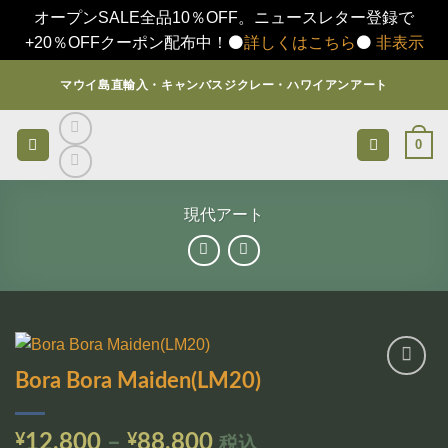
オープンSALE全品10％OFF。ニュースレター登録で
+20％OFFクーポン配布中！⚫️
詳しくはこちら
⚫️
非表示
Skip
マウイ島直輸入・キャンバスジクレー・ハワイアンアート
to
content
0
現代アート
Bora Bora Maiden(LM20)
お気
に入
りに
価
¥
12,800
–
¥
88,800
税込