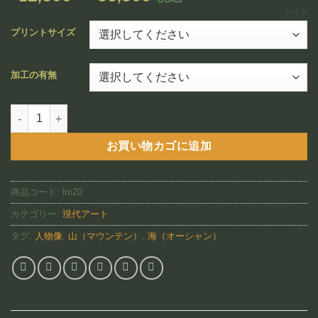
追加
格
クリア
帯:
プリントサイズ
¥12,800
–
加工の有無
¥88,800
Bora Bora Maiden(LM20)個
お買い物カゴに追加
商品コード:
lm20
カテゴリー:
現代アート
タグ:
人物像
,
山（マウンテン）
,
海（オーシャン）