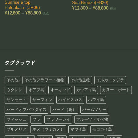
Sunrise a top
Sea Breeze(EB20)
Haleakala（JR06)
価
–
¥
12,800
¥
88,800
税込
格
価
–
¥
12,800
¥
88,800
税込
帯:
格
¥12,800
帯:
–
¥12,800
¥88,800
–
¥88,800
タグクラウド
その他
その他フラワー・植物
その他生物
イルカ・クジラ
ウクレレ
オアフ島
オーキッド
カウアイ島
カヌー・ボート
サンセット
サーフィン
ハイビスカス
ハワイ島
バードオブパラダイス
バード（鳥）
パームツリー
フィッシュ
フラ
フラワーレイ
フルーツ・食べ物
プルメリア
ホヌ（ウミガメ）
マウイ島
モロカイ島